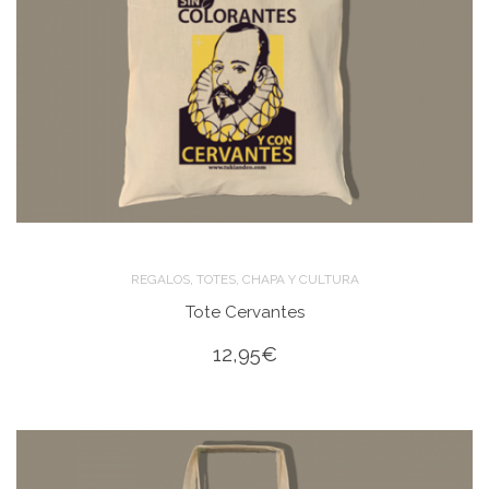
,
,
REGALOS
TOTES
CHAPA Y CULTURA
Tote Cervantes
12,95
€