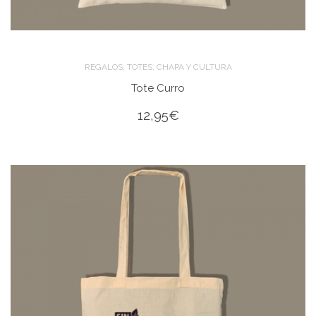
,
,
REGALOS
TOTES
CHAPA Y CULTURA
Tote Curro
12,95
€