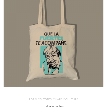
,
,
REGALOS
TOTES
CHAPA Y CULTURA
Tote Fuertes