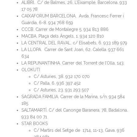
ALIBRÍ.
C/ de Balmes, 26, L’Eixample, Barcelona.
933
17 05 78
CAIXAFORUM BARCELONA. Avda. Francesc Ferrer i
Guárdia, 6-8. 934 768 659
CCCB. Carrer de Montalegre 5. 934 813 886
MACBA. Plaça dels Àngels, 1. 934 120 810
LA CENTRAL DEL RAVAL. c/ Elisabets, 6. 933 189 979
LA LLOPA. Carrer de Sant Joan, 62. Calella. 937 661
634
LA REPUNANTINHA. Carrer del Torrent de l’Olla, 143.
OLOKUTI
C/ Asturies, 38. 932 170 070
C/ Palla, 6. 936 397 452
C/ Asturies, 23. 931 293 507
SAGRADA FAMILIA. Carrer de la Marina, s/n. 934 584
185
SALTAMARTÍ. C/ del Canonge Baranera, 78, Badalona.
933 84 00 71
STAR BOOKS
C/ Martirs del Setge de 1714, 11-13, Gava. 936
384 981