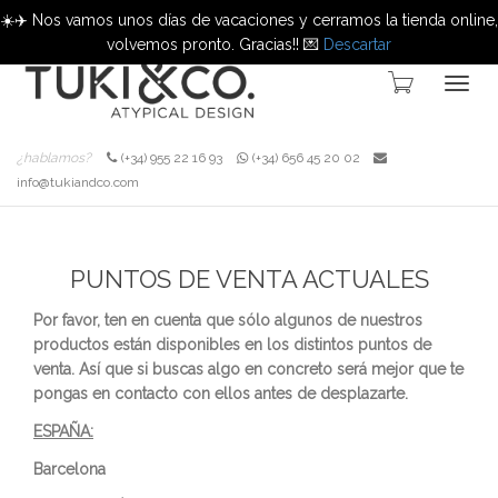
☀️✈️ Nos vamos unos días de vacaciones y cerramos la tienda online,
volvemos pronto. Gracias!! 💌
Descartar
Cambi
¿hablamos?
(+34) 955 22 16 93
(+34) 656 45 20 02
info@tukiandco.com
naveg
PUNTOS DE VENTA ACTUALES
Por favor, ten en cuenta que sólo algunos de nuestros
productos están disponibles en los distintos puntos de
venta. Así que si buscas algo en concreto será mejor que te
pongas en contacto con ellos antes de desplazarte.
ESPAÑA:
Barcelona