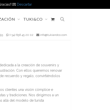
racias!! 💌
Descartar
ZACIÓN
TUKI&CO
16 93
(+34) 656 45 20 02
info@tukiandco.com
edicada a la creación de souvenirs y
lustración. Con ellos queremos renovar
 de recuerdo y regalo, convirtiéndolos
s clientes una visión cómplice e
stas y tradiciones. Nos dirigimos a un
s allá del modelo de turista