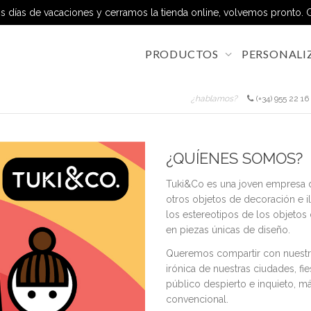
 días de vacaciones y cerramos la tienda online, volvemos pronto. G
PRODUCTOS
PERSONALI
¿hablamos?
(+34) 955 22 
¿QUÍENES SOMOS?
Tuki&Co es una joven empresa d
otros objetos de decoración e i
los estereotipos de los objetos
en piezas únicas de diseño.
Queremos compartir con nuestro
irónica de nuestras ciudades, fie
público despierto e inquieto, má
convencional.