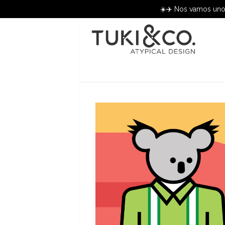
☀️✈️ Nos vamos unos