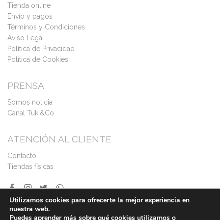
Tienda online
Envío y pagos
Términos y Condiciones
Aviso Legal
Política de Privacidad
Política de Cookies
PRENSA
Somos noticia
Canal Tuki&Co
ATENCIÓN AL CLIENTE
Contacto
Tiendas físicas
Utilizamos cookies para ofrecerte la mejor experiencia en
nuestra web.
Puedes aprender más sobre qué cookies utilizamos o