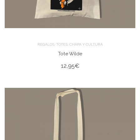
,
,
REGALOS
TOTES
CHAPA Y CULTURA
Tote Wilde
12,95
€