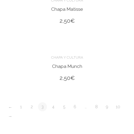
CHAPA Y CULTURA
Chapa Matisse
2,50
€
CHAPA Y CULTURA
Chapa Munch
2,50
€
←
1
2
3
4
5
6
…
8
9
10
→