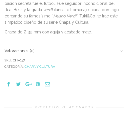
pasión secreta fue el fútbol. Fue seguidor incondicional del
Real Betis y la grada
verdi
blanca le homenajea cada domingo
coreando su famosísimo “
Musho Verdi
”. Tuki&Co te trae este
simpático diseño de su serie Chapa y Cultura.
Chapa de Ø 32 mm con aguja y acabado mate.
Valoraciones (0)
SKU:
CH-047
CATEGORÍA:
CHAPA Y CULTURA
PRODUCTOS RELACIONADOS