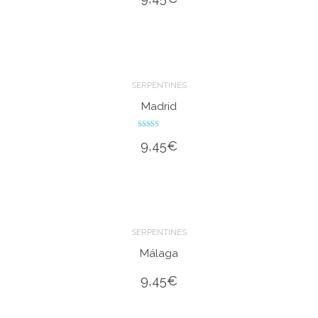
SERPENTINES
Madrid
Valorado en
9,45
€
5.00
de 5
SERPENTINES
Málaga
9,45
€