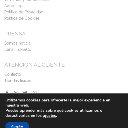
Aviso Legal
Política de Privacidad
Política de Cookies
PRENSA
Somos noticia
Canal Tuki&Co
ATENCIÓN AL CLIENTE
Contacto
Tiendas físicas
Utilizamos cookies para ofrecerte la mejor experiencia en
nuestra web.
Puedes aprender más sobre qué cookies utilizamos o
desactivarlas en los
ajustes
.
Aceptar
©2026
Todos los derechos reservados - Tuki&Co