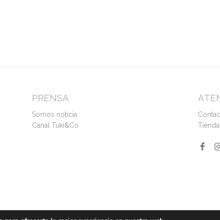
PRENSA
ATEN
Somos noticia
Contac
Canal Tuki&Co
Tiendas