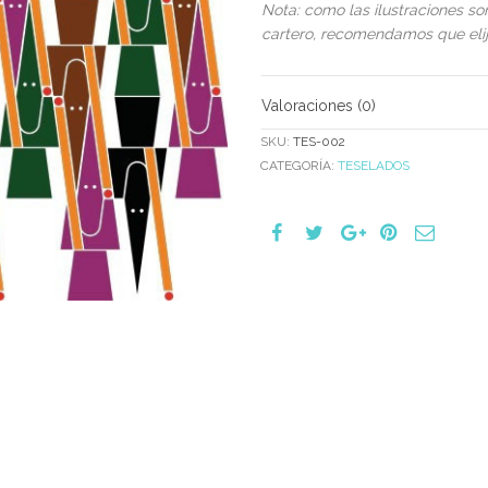
Nota: como las ilustraciones s
cartero, recomendamos que elija
Valoraciones (0)
SKU:
TES-002
CATEGORÍA:
TESELADOS