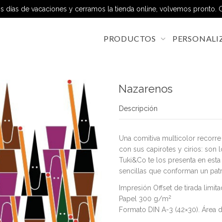
 días de vacaciones y cerramos la tienda online, volvemos pronto. G
PRODUCTOS
PERSONALI
Nazarenos
Descripción
Una comitiva multicolor recorre 
con sus capirotes y cirios: son
Tuki&Co te los presenta en esta
sencillas que conforman un patr
Impresión Offset de tirada limi
2
Papel 300 g/m
Formato DIN A-3 (42×30). Área 