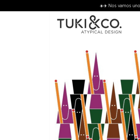
☀️✈️ Nos vamos unos