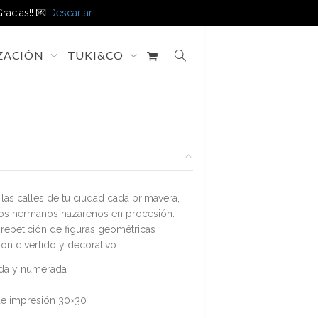
racias!! 💌
Descartar
ZACIÓN
TUKI&CO
las calles de tu ciudad cada primavera,
 los hermanos nazarenos en procesión.
 repetición de figuras geométricas
ón divertido y decorativo.
tada y numerada
de impresión 30×30