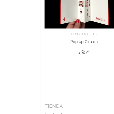
HECHO EN EL SUR
Pop up Giralda
5,95
€
TIENDA