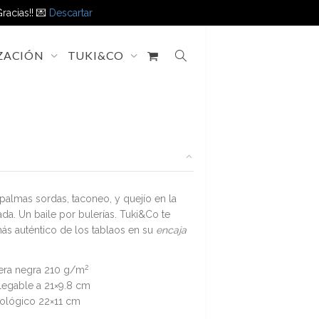
racias!! 💌
Descartar
ZACIÓN
TUKI&CO
palmas sordas, taconeo, y quejío en la
da. Un baile por bulerías. Tuki&Co te
 más auténtico de los tablaos en su
encaja
2
sera negra 210 g/m
legable a 21×9.8 cm
cológico 22×11 cm