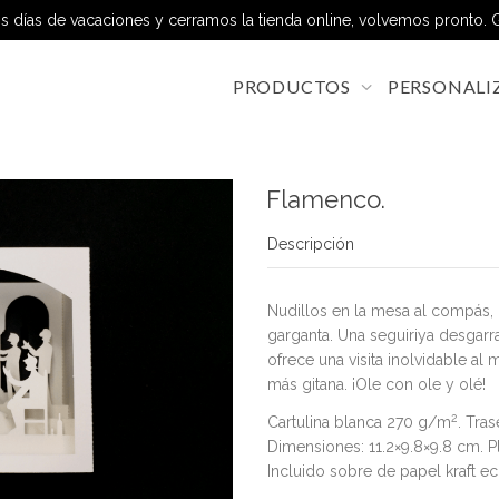
 días de vacaciones y cerramos la tienda online, volvemos pronto. G
PRODUCTOS
PERSONALI
Flamenco.
Descripción
Nudillos en la mesa al compás, 
garganta. Una seguiriya desgarra
ofrece una visita inolvidable al
más gitana. ¡Ole con ole y olé!
2
Cartulina blanca 270 g/m
. Tra
Dimensiones: 11.2×9.8×9.8 cm. P
Incluido sobre de papel kraft e