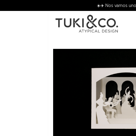
☀️✈️ Nos vamos unos