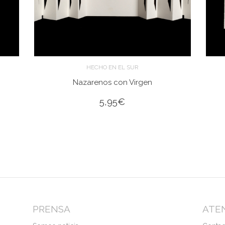
HECHO EN EL SUR
Nazarenos con Virgen
5,95
€
PRENSA
ATEN