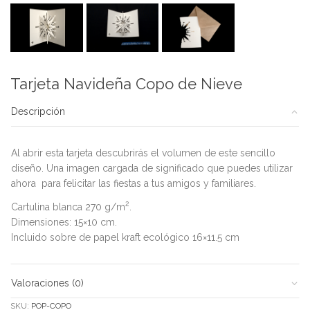
Tarjeta Navideña Copo de Nieve
Descripción
Al abrir esta tarjeta descubrirás el volumen de este sencillo
diseño. Una imagen cargada de significado que puedes utilizar
ahora para felicitar las fiestas a tus amigos y familiares.
2
Cartulina blanca 270 g/m
.
Dimensiones: 15×10 cm.
Incluido sobre de papel kraft ecológico 16×11.5 cm
Valoraciones (0)
SKU:
POP-COPO