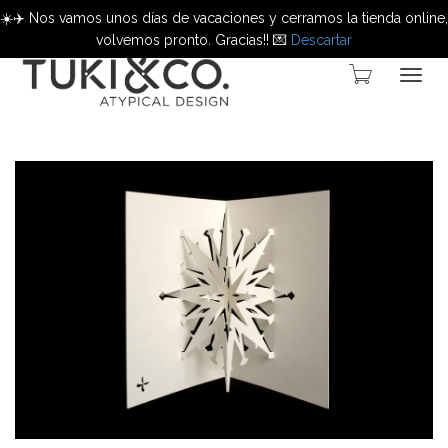
☀️✈️ Nos vamos unos días de vacaciones y cerramos la tienda online,
volvemos pronto. Gracias!! 💌
Descartar
Cambi
naveg