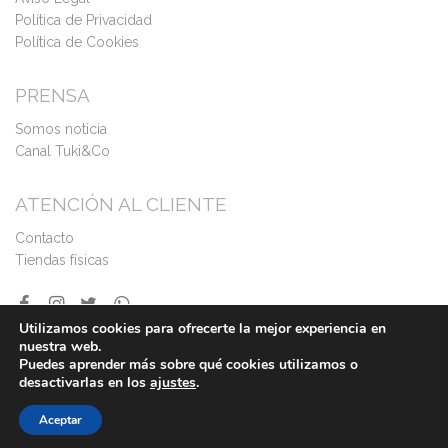
Política de Privacidad
Política de Cookies
PRENSA
Somos noticia
Canal Tuki&Co
ATENCIÓN AL CLIENTE
Contacto
Tiendas físicas
Utilizamos cookies para ofrecerte la mejor experiencia en
nuestra web.
Puedes aprender más sobre qué cookies utilizamos o
desactivarlas en los
ajustes
.
Aceptar
©2026
Todos los derechos reservados - Tuki&Co