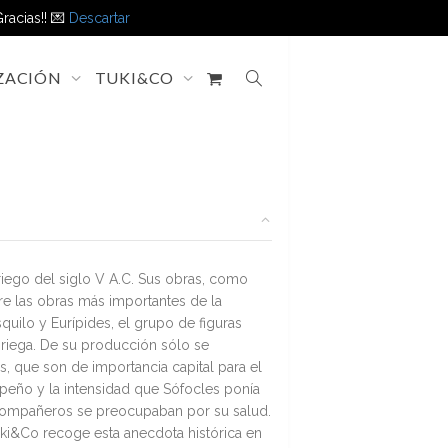
racias!! 💌
Descartar
ZACIÓN
TUKI&CO
riego del siglo V A.C. Sus obras, como
re las obras más importantes de la
quilo y Eurípides, el grupo de figuras
griega. De su producción sólo se
, que son de importancia capital para el
peño y la intensidad que Sófocles ponía
 compañeros se preocupaban por su salud.
Tuki&Co recoge esta anecdota histórica en