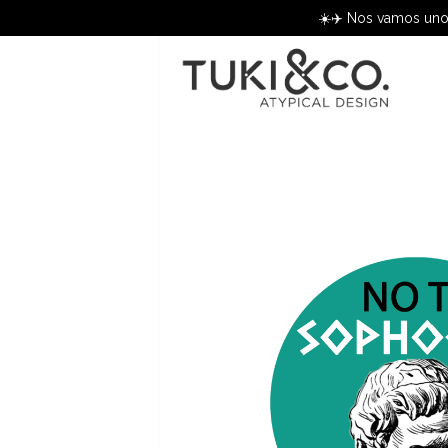
☀️✈️ Nos vamos unos