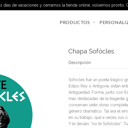
 días de vacaciones y cerramos la tienda online, volvemos pronto. G
PRODUCTOS
PERSONALI
Chapa Sofócles
Descripción
Sófocles fue un poeta trágico g
Edipo Rey o Antígona, están ent
Antigüedad. Forma, junto con Es
más destacadas de la tragedia 
conservan siete obras completas
género dramático. Tal era el em
en su trabajo, que a veces sus
Y le decían: “no te Sofolcles”. 