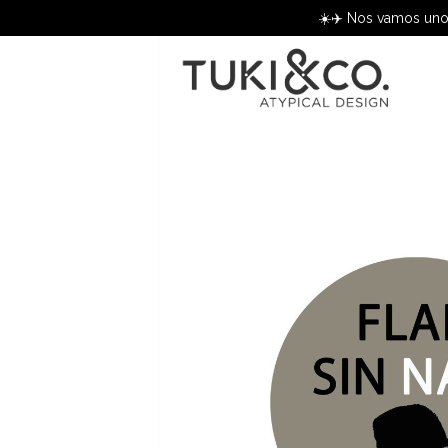
☀️✈️ Nos vamos unos