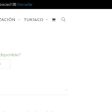
racias!! 💌
Descartar
ZACIÓN
TUKI&CO
disponible?